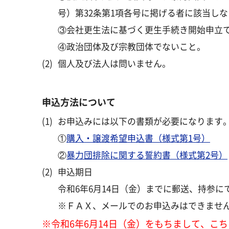
号）第32条第1項各号に掲げる者に該当し
③会社更生法に基づく更生手続き開始申立
④政治団体及び宗教団体でないこと。
(2)
個人及び法人は問いません。
申込方法について
(1)
お申込みには以下の書類が必要になります
①
購入・譲渡希望申込書（様式第1号）
②
暴力団排除に関する誓約書（様式第2号）
(2)
申込期日
令和6年6月14日（金）までに郵送、持参
※ＦＡＸ、メールでのお申込みはできませ
※令和6年6月14日（金）をもちまして、こ