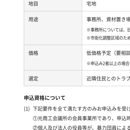
地目
宅地
用途
事務所、資材置き
※事務所については、旧
※市街化調整区域のた
価格
低価格予定（要相
※申込み2者以上の場
選定
近隣住民とのトラ
申込資格について
(1)
下記要件を全て満たす方のみお申込みを受
①光商工会議所の会員事業所であり、申込
②個人及び法人の役員等が、暴力団員による