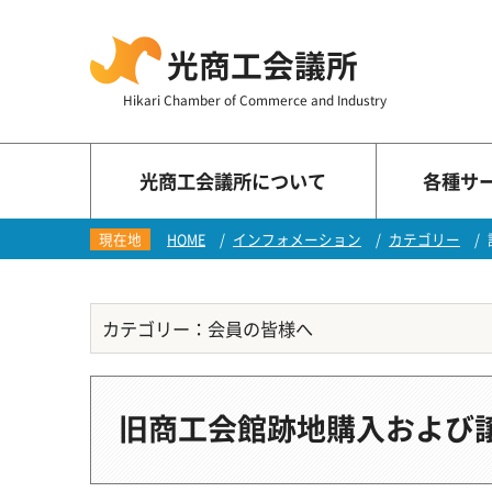
光商工会議所
Hikari Chamber of Commerce and Industry
光商工会議所
について
各種
サ
現在地
HOME
インフォメーション
カテゴリー
カテゴリー：会員の皆様へ
旧商工会館跡地購入および