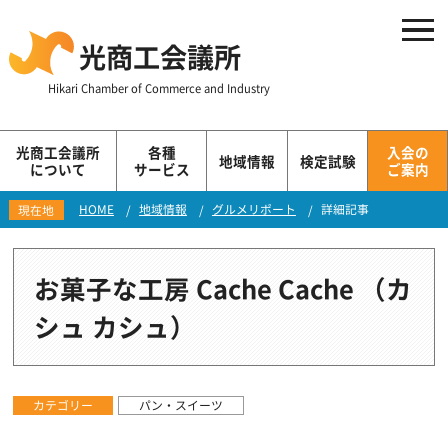
光商工会議所
Hikari Chamber of Commerce and Industry
光商工会議所
各種
入会の
地域情報
検定試験
について
サービス
ご案内
HOME
地域情報
グルメリポート
詳細記事
現在地
お菓子な工房 Cache Cache （カ
シュ カシュ）
カテゴリー
パン・スイーツ