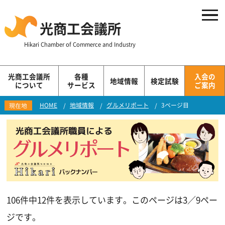
光商工会議所
Hikari Chamber of Commerce and Industry
光商工会議所
各種
入会の
地域情報
検定試験
について
サービス
ご案内
HOME
地域情報
グルメリポート
3ページ目
現在地
106件中12件を表示しています。このページは3／9ペー
ジです。