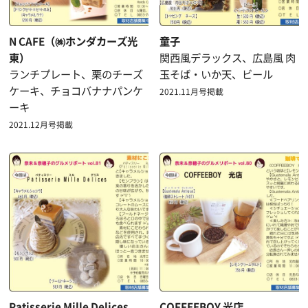
N CAFE（㈱ホンダカーズ光
童子
東）
関西風デラックス、広島風 肉
ランチプレート、栗のチーズ
玉そば・いか天、ビール
ケーキ、チョコバナナパンケ
2021.11月号掲載
ーキ
2021.12月号掲載
Patisserie Mille Delices
COFFEEBOY 光店